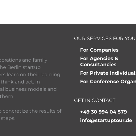
OUR SERVICES FOR YOU
For Companies
For Agencies &
porations and family
Consultancies
he Berlin startup
For Private Individual
 learn on their learning
For Conference Organ
think and act. In
ital business models and
 them.
GET IN CONTACT
 concretize the results of
+49 30 994 04 579
 steps.
info@startuptour.de