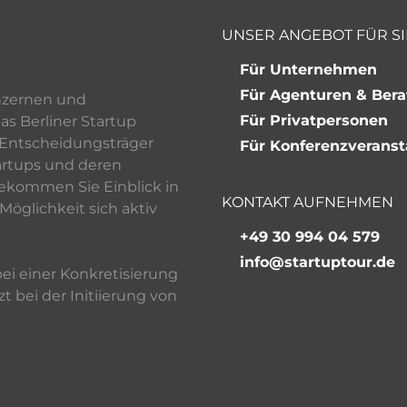
UNSER ANGEBOT FÜR SI
Für Unternehmen
Für Agenturen & Bera
onzernen und
Für Privatpersonen
s Berliner Startup
Entscheidungsträger
Für Konferenzveranst
tartups und deren
kommen Sie Einblick in
KONTAKT AUFNEHMEN
Möglichkeit sich aktiv
+49 30 994 04 579
info@startuptour.de
bei einer Konkretisierung
t bei der Initiierung von