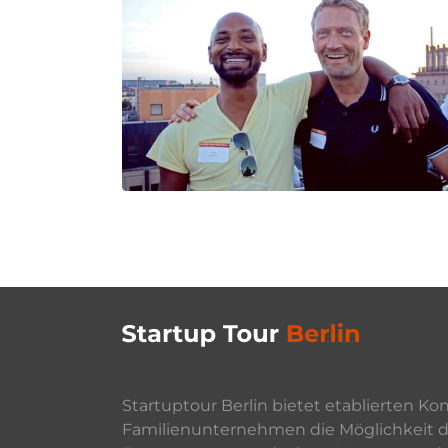
Startuptour Berlin bietet etablierten K
Familienunternehmen die Möglichkeit da